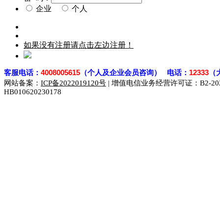
企业
个人
如果没有注册请点击左边注册！
客
服电话：
4008005615
（个人及企业会员咨询） 电话：
12333
（
网站备案：
ICP备2022019120号
| 增值电信业务经营许可证：B2-2023
HB010620230178
929人才网
929招聘网
南方人才网
919人才网
939人才网
联合人才网
联合招聘网
888人才网
163人才网
163招聘网
同城招聘网
毕业生求职网
域名抢注网
招聘人才网
中国直聘网
直聘招聘网
人才网
武汉人才网
520人才网
28人才网