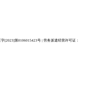
023]第0106015423号 | 劳务派遣经营许可证：
中国人才
人才网
南京人才网
929人才网站
招聘网
人力资源
百事通同城网
人才招聘网
52人才网
最新招聘
今日信息网
bossrcw
江苏人才网
人才网站大全
招聘网
购买友情链接