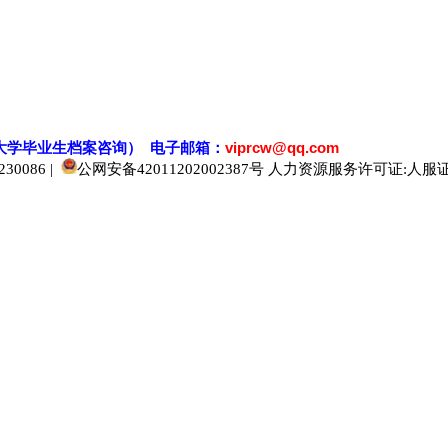
大学毕业生档案
咨
询） 电子邮箱：
viprcw@qq.com
0086 |
公网安备42011202002387号
人力资源服务许可证:人服证字[2
520人才
929人才
应届生人才网
中国人才网
985人才网
211人才网
1001人才网
1688人才网
中国人才招聘网
中国招聘网
boss招聘网
直聘人才网
最新招聘信息
最新求职简历
597招聘网
百网人才