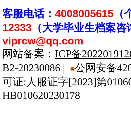
客
服电话：
4008005615
（
12333
（大学毕业生档案
咨
viprcw@qq.com
网站备案：
ICP备20220191
B2-20230086 |
公网安备4201
可证:人服证字[2023]第010
HB010620230178
929人才网
929招聘网
南方人才网
919人才网
939人才网
520人才
92
联合人才网
联合招聘网
888人才网
163人才网
163招聘网
985人才网
21
同城招聘网
毕业生求职网
域名抢注网
招聘人才网
中国直聘网
中国人才招聘网
中
直聘招聘网
人才网
武汉人才网
520人才网
28人才网
最新招聘信息
最